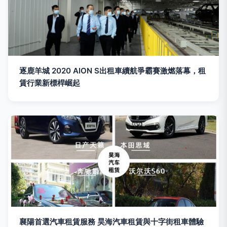
逐鹿羊城 2020 AION S出租車續航爭霸賽激燃落幕，租
賃行業新標桿崛起
襄陽首選汽車租賃服務 昊海汽車租賃與十字街租車體驗