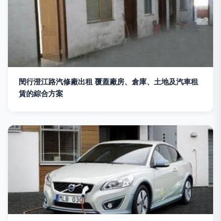
閔行澄江路汽修廠出租 覆蓋廠房、倉庫、土地及汽車租
賃的綜合方案