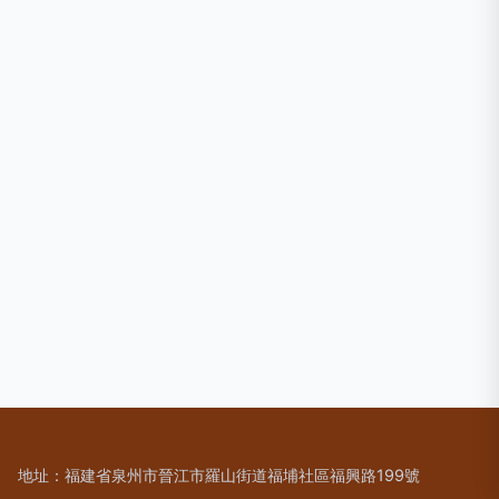
地址：福建省泉州市晉江市羅山街道福埔社區福興路199號