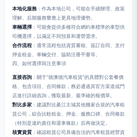
本地化服務
：作為本地公司，可能在手續辦理、政策
理解、后期服務響應上更具地理優勢。
車輛選擇
：可能會提供多種符合網約車標準的車型供
司機選擇，以滿足不同預算和運營需求。
合作流程
：通常流程包括資質審核、簽訂合同、支付
押金租金、車輛交付、協助注冊平臺等。
四、如何選擇與注意事項
直接咨詢
：關于“德澳德汽車租賃”的具體對公套餐價
格、包含項目、合同條款，務必通過其官方渠道或門
店進行詳細咨詢，獲取最新、最準確的報價單。
對比多家
：建議對比綦江主城其他幾家合規的汽車租
賃公司，綜合比較租金、押金、服務口碑、合同條款
（特別是違約責任和退車條款）后再做決定。
核實資質
：確認租賃公司具備合法的汽車租賃經營資