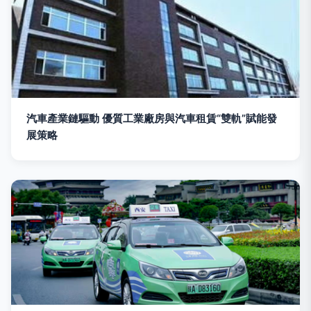
汽車產業鏈驅動 優質工業廠房與汽車租賃“雙軌”賦能發
展策略