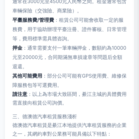
通常在3000元至4500元人民幣之間。租金通常包含
車輛保險（交強險、商業險）。
平臺服務費/管理費
：租賃公司可能會收取一定的服
務費，用于協助辦理平臺注冊、證件審核、日常管理
等，費用標準需具體咨詢。
押金
：通常需要支付一筆車輛押金，數額約為10000
元至20000元，合同期滿無車損違章等問題后全額
退還。
其他可能費用
：部分公司可能有GPS使用費、維修保
障服務包等可選費用。
請注意
：以上為市場大致區間，綦江主城的具體費用
需直接向租賃公司詢價。
三、德澳德汽車租賃服務淺析
德澳德汽車租賃是綦江本地提供汽車租賃服務的企業
之一，其網約車對公業務可能具備以下特點：