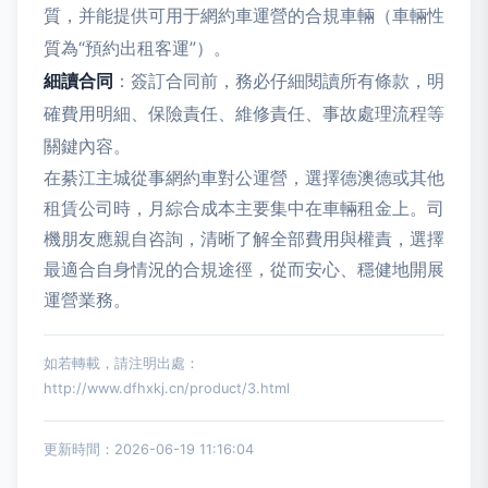
質，并能提供可用于網約車運營的合規車輛（車輛性
質為“預約出租客運”）。
細讀合同
：簽訂合同前，務必仔細閱讀所有條款，明
確費用明細、保險責任、維修責任、事故處理流程等
關鍵內容。
在綦江主城從事網約車對公運營，選擇德澳德或其他
租賃公司時，月綜合成本主要集中在車輛租金上。司
機朋友應親自咨詢，清晰了解全部費用與權責，選擇
最適合自身情況的合規途徑，從而安心、穩健地開展
運營業務。
如若轉載，請注明出處：
http://www.dfhxkj.cn/product/3.html
更新時間：2026-06-19 11:16:04