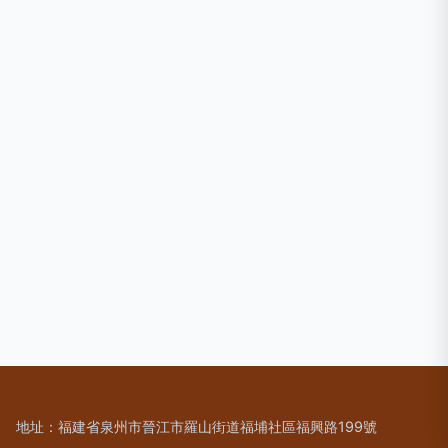
地址：福建省泉州市晉江市羅山街道福埔社區福興路199號